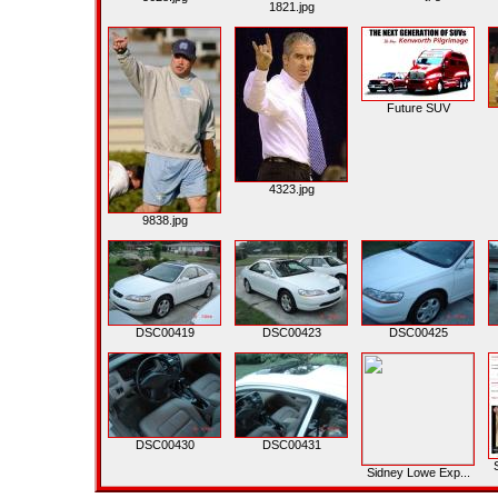
1821.jpg
Future SUV
4323.jpg
9838.jpg
DSC00419
DSC00423
DSC00425
DSC00430
DSC00431
Sidney Lowe Exp...