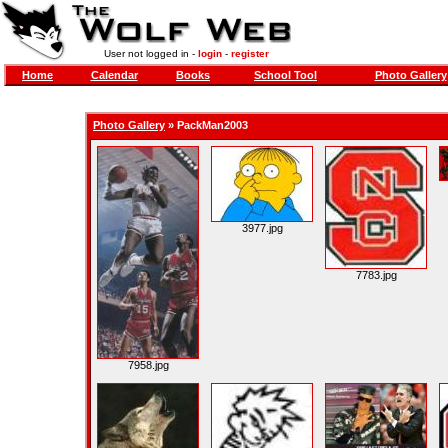
User not logged in -
login
-
register
Home
Calendar
Books
School Tool
Photo Gallery
Photo Gallery
»
PackMan2003
3977.jpg
7783.jpg
7958.jpg